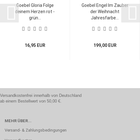
Goebel Gloria Folge
Goebel Engel Im Zauber
deinem Herzen rot -
der Weihnacht
grün...
Jahresfarbe...
16,95 EUR
199,00 EUR
Versandkostenfrei innerhalb von Deutschland
ab einem Bestellwert von 50,00 €.
MEHR ÜBER...
Versand- & Zahlungsbedingungen