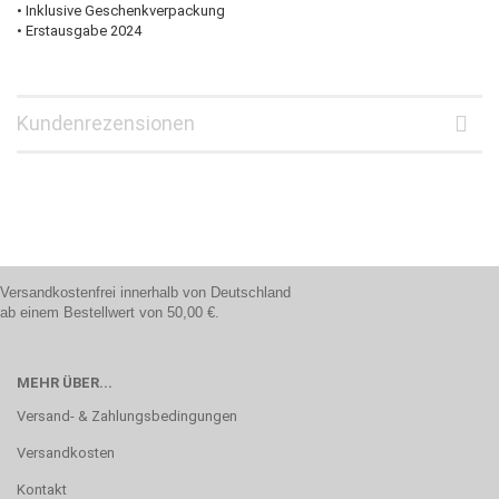
• Inklusive Geschenkverpackung
• Erstausgabe 2024
Kundenrezensionen
Versandkostenfrei innerhalb von Deutschland
ab einem Bestellwert von 50,00 €.
MEHR ÜBER...
Versand- & Zahlungsbedingungen
Versandkosten
Kontakt