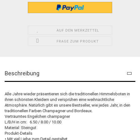
AUF DEN MERKZETTEL
FRAGE ZUM PRODUKT
Beschreibung
Alle Jahre wieder präsentieren sich die traditionellen Himmelsboten in
ihren schönsten Kleidern und versprühen eine weihnachtliche
Atmosphäre. Natürlich gibt es unsere Bestseller, wie jedes Jahr, in den
traditionellen Farben Champagner und Bordeaux.
Verträumtes Engelchen champagner
L/B/H in cm: 6.50 / 8.00 / 10.00
Material: Steingut
Produkt-Details
• Mit viel Liebe zum Detail gestaltet