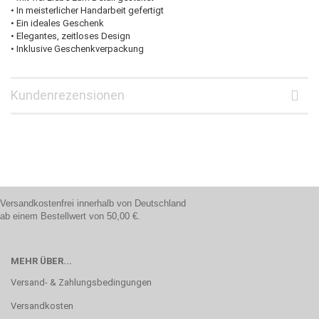
• In meisterlicher Handarbeit gefertigt
• Ein ideales Geschenk
• Elegantes, zeitloses Design
• Inklusive Geschenkverpackung
Kundenrezensionen
Versandkostenfrei innerhalb von Deutschland
ab einem Bestellwert von 50,00 €.
MEHR ÜBER...
Versand- & Zahlungsbedingungen
Versandkosten