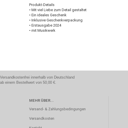
Produkt-Details
• Mit viel Liebe zum Detail gestaltet
• Ein ideales Geschenk
• Inklusive Geschenkverpackung
• Erstausgabe 2024
• mit Musikwerk
Versandkostenfrei innerhalb von Deutschland
ab einem Bestellwert von 50,00 €.
MEHR ÜBER...
Versand- & Zahlungsbedingungen
Versandkosten
Kontakt