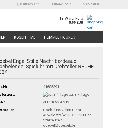
Deutschland
Kundenlogin
Merkzettel
Ihr Warenkorb
0,00 EUR
HER
ROSENTHAL
HUMMEL FIGUREN
oebel Engel Stille Nacht bordeaux
oebelengel Spieluhr mit Drehteller NEUHEIT
024
t.Nr.:
41685291
eferzeit:
ca. 3-4 Tage
AN:
4005169370212
rsteller:
Goebel Porzellan GmbH,
Auwaldstraße 8, D-96231 Bad
Staffelstein,
goebel@goebel.de