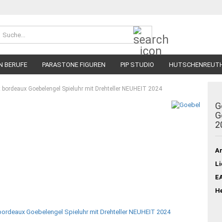
Suche...
N BERUFE
PARASTONE FIGUREN
PIP STUDIO
HUTSCHENREUT
ht bordeaux Goebelengel Spieluhr mit Drehteller NEUHEIT 2024
G
G
2
Ar
Li
E
He