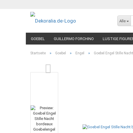
Alle
GOEBEL
GUILLERMO FORCHINO
LUSTIGE FIGURE
»
»
»
Startseite
Goebel
Engel
Goebel Engel Stille Nac