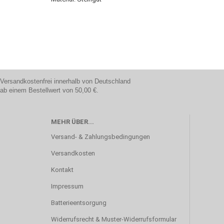
Versandkostenfrei innerhalb von Deutschland
ab einem Bestellwert von 50,00 €.
MEHR ÜBER...
Versand- & Zahlungsbedingungen
Versandkosten
Kontakt
Impressum
Batterieentsorgung
Widerrufsrecht & Muster-Widerrufsformular