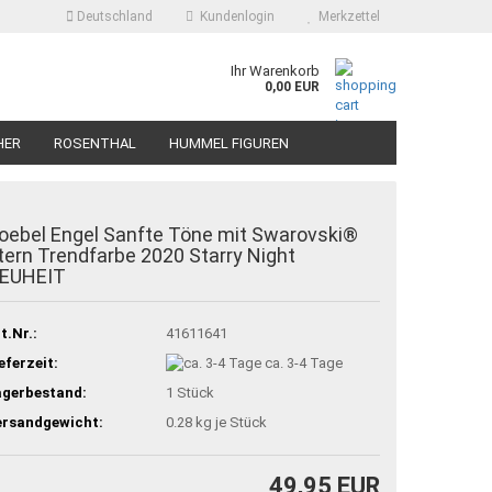
Deutschland
Kundenlogin
Merkzettel
Ihr Warenkorb
0,00 EUR
HER
ROSENTHAL
HUMMEL FIGUREN
oebel Engel Sanfte Töne mit Swarovski®
tern Trendfarbe 2020 Starry Night
EUHEIT
t.Nr.:
41611641
eferzeit:
ca. 3-4 Tage
agerbestand:
1
Stück
ersandgewicht:
0.28
kg je Stück
49,95 EUR