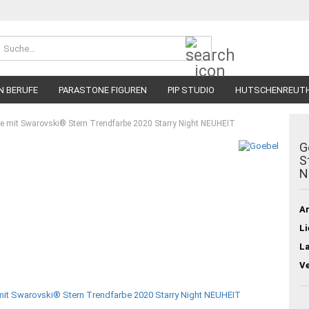
Suche...
N BERUFE
PARASTONE FIGUREN
PIP STUDIO
HUTSCHENREUT
ne mit Swarovski® Stern Trendfarbe 2020 Starry Night NEUHEIT
G
S
N
Ar
Li
L
V