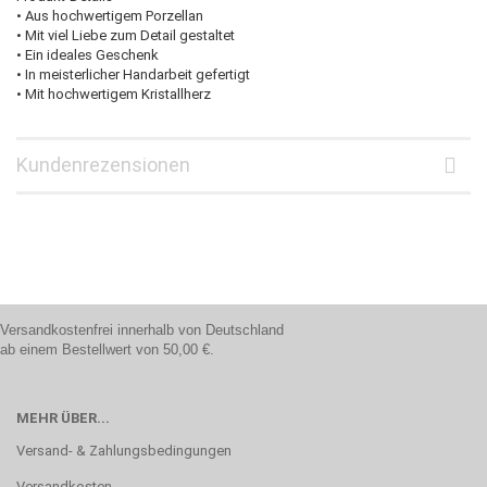
• Aus hochwertigem Porzellan
• Mit viel Liebe zum Detail gestaltet
• Ein ideales Geschenk
• In meisterlicher Handarbeit gefertigt
• Mit hochwertigem Kristallherz
Kundenrezensionen
Versandkostenfrei innerhalb von Deutschland
ab einem Bestellwert von 50,00 €.
MEHR ÜBER...
Versand- & Zahlungsbedingungen
Versandkosten