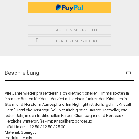
AUF DEN MERKZETTEL
FRAGE ZUM PRODUKT
Beschreibung
Alle Jahre wieder präsentieren sich die traditionellen Himmelsboten in
ihren schönsten Kleidern. Verziert mit kleinen funkelnden Kristallen in
Stern- und Herzform Atmosphäre. Ein Highlight ist der Engel mit Kristall-
Herz "Herzliche Wintergrüße". Natürlich gibt es unsere Bestseller, wie
jedes Jahr, in den traditionellen Farben Champagner und Bordeaux.
Herzliche Wintergrüße - mit Kristallherz bordeaux
L/B/H in cm: 12.50 / 12.50 / 25.00
Material: Steingut
Produkt-Details