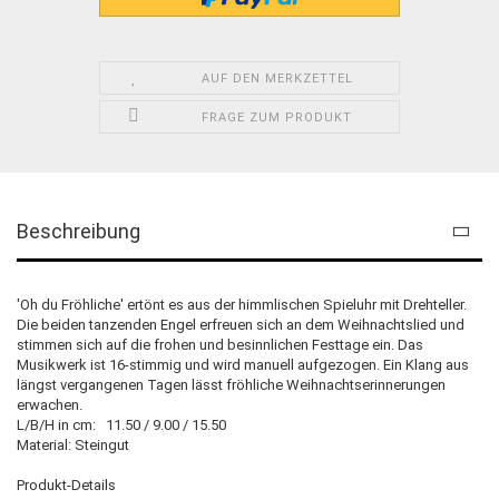
AUF DEN MERKZETTEL
FRAGE ZUM PRODUKT
Beschreibung
'Oh du Fröhliche' ertönt es aus der himmlischen Spieluhr mit Drehteller.
Die beiden tanzenden Engel erfreuen sich an dem Weihnachtslied und
stimmen sich auf die frohen und besinnlichen Festtage ein. Das
Musikwerk ist 16-stimmig und wird manuell aufgezogen. Ein Klang aus
längst vergangenen Tagen lässt fröhliche Weihnachtserinnerungen
erwachen.
L/B/H in cm: 11.50 / 9.00 / 15.50
Material: Steingut
Produkt-Details