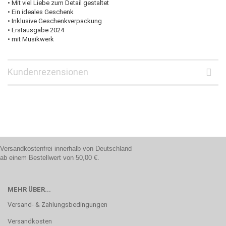
• Mit viel Liebe zum Detail gestaltet
• Ein ideales Geschenk
• Inklusive Geschenkverpackung
• Erstausgabe 2024
• mit Musikwerk
Kundenrezensionen
Versandkostenfrei innerhalb von Deutschland
ab einem Bestellwert von 50,00 €.
MEHR ÜBER...
Versand- & Zahlungsbedingungen
Versandkosten