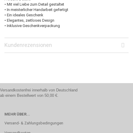
• Mit viel Liebe zum Detail gestaltet
• In meisterlicher Handarbeit gefertigt
• Ein ideales Geschenk
• Elegantes, zeitloses Design
• Inklusive Geschenkverpackung
Kundenrezensionen
Versandkostenfrei innerhalb von Deutschland
ab einem Bestellwert von 50,00 €.
MEHR ÜBER...
Versand- & Zahlungsbedingungen
Versandkosten