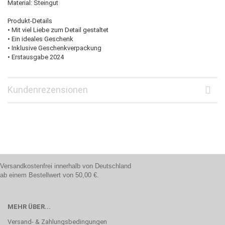
Material: Steingut
Produkt-Details
• Mit viel Liebe zum Detail gestaltet
• Ein ideales Geschenk
• Inklusive Geschenkverpackung
• Erstausgabe 2024
Kundenrezensionen
Versandkostenfrei innerhalb von Deutschland
ab einem Bestellwert von 50,00 €.
MEHR ÜBER...
Versand- & Zahlungsbedingungen