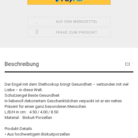
AUF DEN MERKZETTEL
FRAGE ZUM PRODUKT
Beschreibung
Der Engel mit dem Stethoskop bringt Gesundheit – verbunden mit viel
Liebe – in diese Welt.
Schutzengel Beste Gesundheit
In liebevoll dekoriertem Geschenktütchen verpackt ist er ein nettes
Präsent für einen ganz besonderen Menschen.
L/B/H in cm: 4.50 / 4.00 / 8.50
Material: Biskuit-Porzellan
Produkt-Details
• Aus hochwertigem Biskuitporzellan