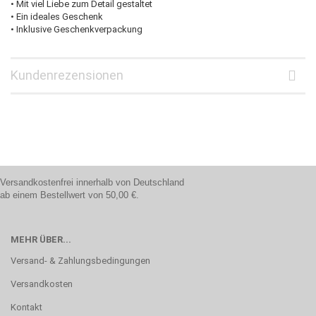
• Mit viel Liebe zum Detail gestaltet
• Ein ideales Geschenk
• Inklusive Geschenkverpackung
Kundenrezensionen
Versandkostenfrei innerhalb von Deutschland
ab einem Bestellwert von 50,00 €.
MEHR ÜBER...
Versand- & Zahlungsbedingungen
Versandkosten
Kontakt