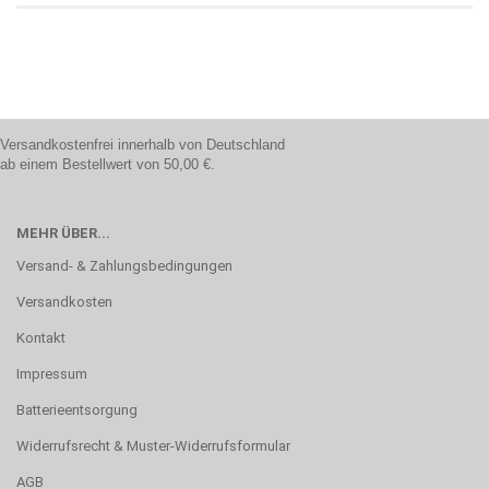
Versandkostenfrei innerhalb von Deutschland
ab einem Bestellwert von 50,00 €.
MEHR ÜBER...
Versand- & Zahlungsbedingungen
Versandkosten
Kontakt
Impressum
Batterieentsorgung
Widerrufsrecht & Muster-Widerrufsformular
AGB