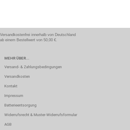
Versandkostenfrei innerhalb von Deutschland
ab einem Bestellwert von 50,00 €.
MEHR ÜBER...
Versand- & Zahlungsbedingungen
Versandkosten
Kontakt
Impressum
Batterieentsorgung
Widerrufsrecht & Muster-Widerrufsformular
AGB