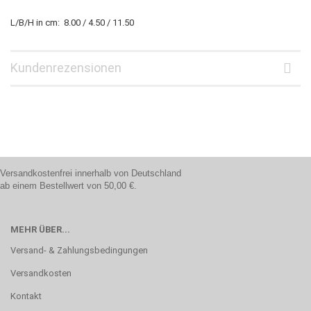
L/B/H in cm: 8.00 / 4.50 / 11.50
Kundenrezensionen
Versandkostenfrei innerhalb von Deutschland
ab einem Bestellwert von 50,00 €.
MEHR ÜBER...
Versand- & Zahlungsbedingungen
Versandkosten
Kontakt