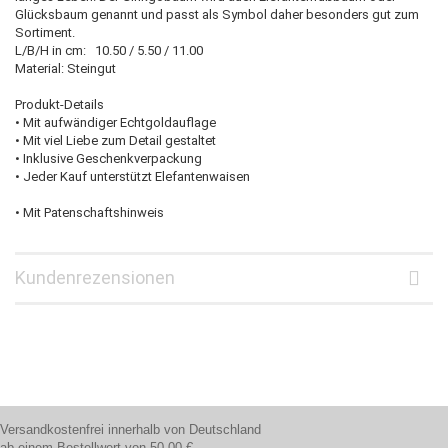
Glücksbaum genannt und passt als Symbol daher besonders gut zum
Sortiment.
L/B/H in cm: 10.50 / 5.50 / 11.00
Material: Steingut
Produkt-Details
• Mit aufwändiger Echtgoldauflage
• Mit viel Liebe zum Detail gestaltet
• Inklusive Geschenkverpackung
• Jeder Kauf unterstützt Elefantenwaisen
• Mit Patenschaftshinweis
Kundenrezensionen
Versandkostenfrei innerhalb von Deutschland
ab einem Bestellwert von 50,00 €.