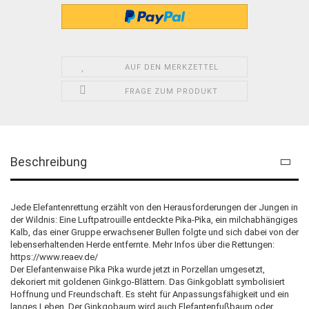
AUF DEN MERKZETTEL
FRAGE ZUM PRODUKT
Beschreibung
Jede Elefantenrettung erzählt von den Herausforderungen der Jungen in
der Wildnis: Eine Luftpatrouille entdeckte Pika-Pika, ein milchabhängiges
Kalb, das einer Gruppe erwachsener Bullen folgte und sich dabei von der
lebenserhaltenden Herde entfernte. Mehr Infos über die Rettungen:
https://www.reaev.de/
Der Elefantenwaise Pika Pika wurde jetzt in Porzellan umgesetzt,
dekoriert mit goldenen Ginkgo-Blättern. Das Ginkgoblatt symbolisiert
Hoffnung und Freundschaft. Es steht für Anpassungsfähigkeit und ein
langes Leben. Der Ginkgobaum wird auch Elefantenfußbaum oder