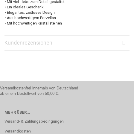
• Mit viel Liebe zum Detail gestaltet
• Ein ideales Geschenk
• Elegantes, zeitloses Design
• Aus hochwertigem Porzellan
• Mit hochwertigen Kristallsteinen
Kundenrezensionen
Versandkostenfrei innerhalb von Deutschland
ab einem Bestellwert von 50,00 €.
MEHR ÜBER...
Versand- & Zahlungsbedingungen
Versandkosten