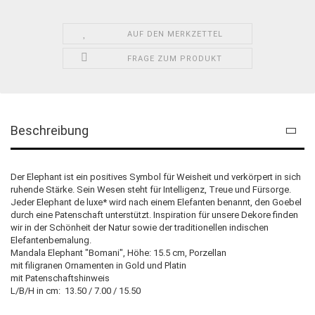
AUF DEN MERKZETTEL
FRAGE ZUM PRODUKT
Beschreibung
Der Elephant ist ein positives Symbol für Weisheit und verkörpert in sich
ruhende Stärke. Sein Wesen steht für Intelligenz, Treue und Fürsorge.
Jeder Elephant de luxe* wird nach einem Elefanten benannt, den Goebel
durch eine Patenschaft unterstützt. Inspiration für unsere Dekore finden
wir in der Schönheit der Natur sowie der traditionellen indischen
Elefantenbemalung.
Mandala Elephant "Bomani", Höhe: 15.5 cm, Porzellan
mit filigranen Ornamenten in Gold und Platin
mit Patenschaftshinweis
L/B/H in cm: 13.50 / 7.00 / 15.50