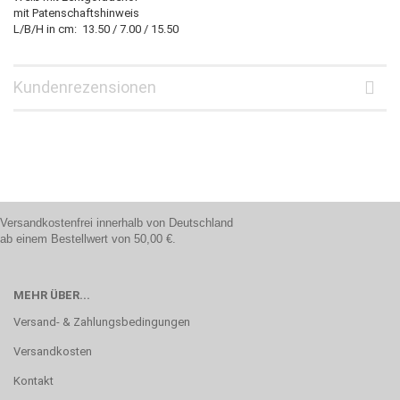
mit Patenschaftshinweis
L/B/H in cm: 13.50 / 7.00 / 15.50
Kundenrezensionen
Versandkostenfrei innerhalb von Deutschland
ab einem Bestellwert von 50,00 €.
MEHR ÜBER...
Versand- & Zahlungsbedingungen
Versandkosten
Kontakt