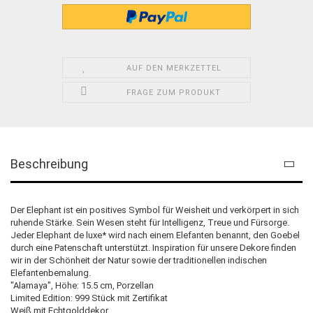
AUF DEN MERKZETTEL
FRAGE ZUM PRODUKT
Beschreibung
Der Elephant ist ein positives Symbol für Weisheit und verkörpert in sich
ruhende Stärke. Sein Wesen steht für Intelligenz, Treue und Fürsorge.
Jeder Elephant de luxe* wird nach einem Elefanten benannt, den Goebel
durch eine Patenschaft unterstützt. Inspiration für unsere Dekore finden
wir in der Schönheit der Natur sowie der traditionellen indischen
Elefantenbemalung.
"Alamaya", Höhe: 15.5 cm, Porzellan
Limited Edition: 999 Stück mit Zertifikat
Weiß mit Echtgolddekor