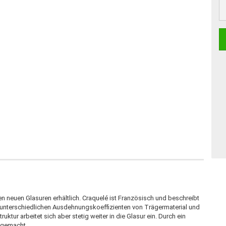
n neuen Glasuren erhältlich. Craquelé ist Französisch und beschreibt
n unterschiedlichen Ausdehnungskoeffizienten von Trägermaterial und
ruktur arbeitet sich aber stetig weiter in die Glasur ein. Durch ein
r gemacht.