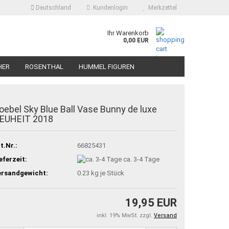
Deutschland
Kundenlogin
Merkzettel
Ihr Warenkorb
0,00 EUR
HER
ROSENTHAL
HUMMEL FIGUREN
oebel Sky Blue Ball Vase Bunny de luxe
EUHEIT 2018
t.Nr.:
66825431
eferzeit:
ca. 3-4 Tage
ersandgewicht:
0.23
kg je Stück
19,95 EUR
inkl. 19% MwSt. zzgl.
Versand