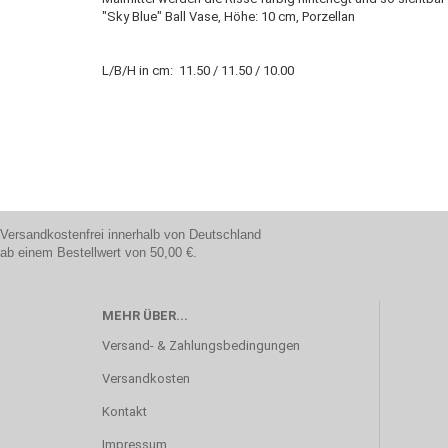
"Sky Blue" Ball Vase, Höhe: 10 cm, Porzellan
L/B/H in cm: 11.50 / 11.50 / 10.00
Versandkostenfrei innerhalb von Deutschland
ab einem Bestellwert von 50,00 €.
MEHR ÜBER...
Versand- & Zahlungsbedingungen
Versandkosten
Kontakt
Impressum