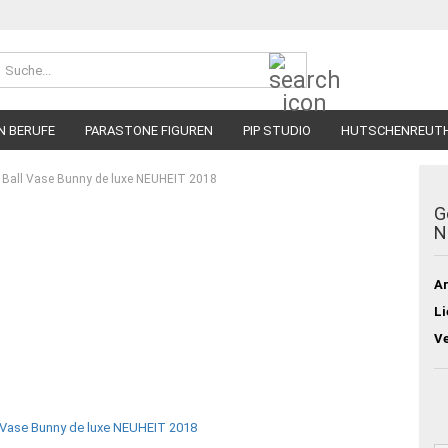
Suche...
N BERUFE
PARASTONE FIGUREN
PIP STUDIO
HUTSCHENREUT
e Ball Vase Bunny de luxe NEUHEIT 2018
G
N
Ar
Li
V