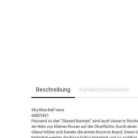
Beschreibung
Kundenrezensionen
Sky Blue Ball Vase
66825431
Passend zu den "Glazed Bunnies" sind auch Vasen in frische
ein Netz von kleinen Rissen auf der Oberfläche. Durch eine
Glasur bilden sich bereits die ersten Risse im Brand. Diese St
Malmittel werden die Risse farbig hinterlegt und so sichtba