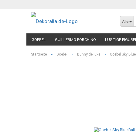
Alle
GOEBEL
GUILLERMO FORCHINO
LUSTIGE FIGURE
»
»
»
Startseite
Goebel
Bunny de luxe
Goebel Sky Blu