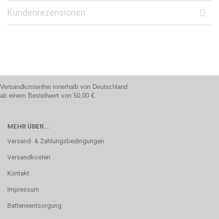
Kundenrezensionen
Versandkostenfrei innerhalb von Deutschland
ab einem Bestellwert von 50,00 €.
MEHR ÜBER...
Versand- & Zahlungsbedingungen
Versandkosten
Kontakt
Impressum
Batterieentsorgung