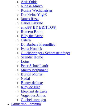
Artis Orbis
Nina & Marco
Rosina Wachtmeister
Der kleine Yogi®
James Rizzi
Carles Fazzino
emoji® BY BRITTO®
Romero Britto
Billy the Artist
Ostern
Dr. Barbara Freundlieb
Ivana Koubek
Glücksbringer / Schornsteinfeger
Scandic Home
Lotus
Peter Schnellhardt
Mauro Bergonzoli
Burton Morris
Nadal
Bunny de luxe
Kitty de luxe
Elephant de Luxe
Vogel des Jahres
Goebel anzeigen
Guillermo Forchino