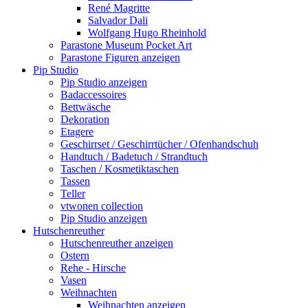
René Magritte
Salvador Dali
Wolfgang Hugo Rheinhold
Parastone Museum Pocket Art
Parastone Figuren anzeigen
Pip Studio
Pip Studio anzeigen
Badaccessoires
Bettwäsche
Dekoration
Etagere
Geschirrset / Geschirrtücher / Ofenhandschuh
Handtuch / Badetuch / Strandtuch
Taschen / Kosmetiktaschen
Tassen
Teller
vtwonen collection
Pip Studio anzeigen
Hutschenreuther
Hutschenreuther anzeigen
Ostern
Rehe - Hirsche
Vasen
Weihnachten
Weihnachten anzeigen