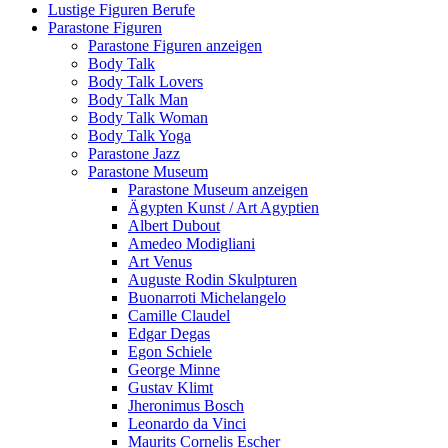
Lustige Figuren Berufe
Parastone Figuren
Parastone Figuren anzeigen
Body Talk
Body Talk Lovers
Body Talk Man
Body Talk Woman
Body Talk Yoga
Parastone Jazz
Parastone Museum
Parastone Museum anzeigen
Ägypten Kunst / Art Agyptien
Albert Dubout
Amedeo Modigliani
Art Venus
Auguste Rodin Skulpturen
Buonarroti Michelangelo
Camille Claudel
Edgar Degas
Egon Schiele
George Minne
Gustav Klimt
Jheronimus Bosch
Leonardo da Vinci
Maurits Cornelis Escher