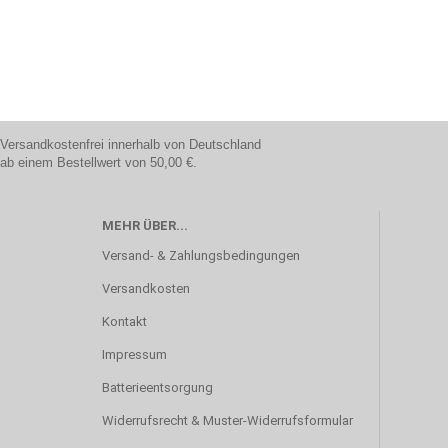
Versandkostenfrei innerhalb von Deutschland
ab einem Bestellwert von 50,00 €.
MEHR ÜBER...
Versand- & Zahlungsbedingungen
Versandkosten
Kontakt
Impressum
Batterieentsorgung
Widerrufsrecht & Muster-Widerrufsformular