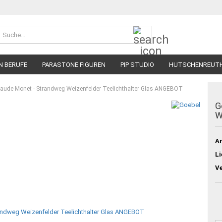
Suche...
N BERUFE
PARASTONE FIGUREN
PIP STUDIO
HUTSCHENREUT
laude Monet - Strandweg Weizenfelder Teelichthalter Glas ANGEBOT
G
W
Ar
Li
V