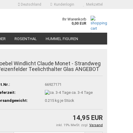
Deutschland
Kundenlogin
Merkzettel
Ihr Warenkorb
0,00 EUR
HER
ROSENTHAL
HUMMEL FIGUREN
oebel Windlicht Claude Monet - Strandweg
eizenfelder Teelichthalter Glas ANGEBOT
t.Nr.:
66927171
eferzeit:
ca. 3-4 Tage
ersandgewicht:
0.215
kg je Stück
14,95 EUR
inkl. 19% MwSt. zzgl.
Versand