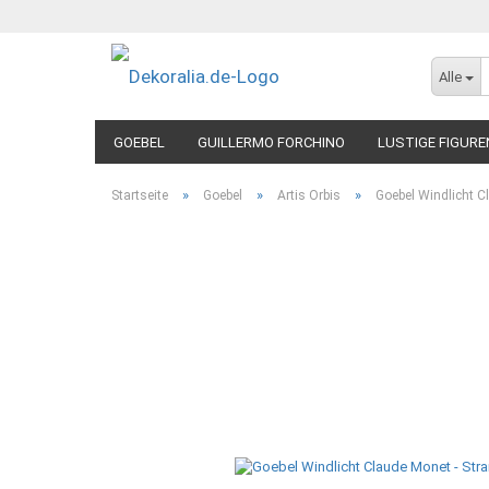
Alle
GOEBEL
GUILLERMO FORCHINO
LUSTIGE FIGURE
»
»
»
Startseite
Goebel
Artis Orbis
Goebel Windlicht C