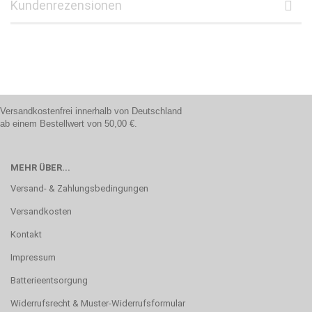
Kundenrezensionen
Versandkostenfrei innerhalb von Deutschland
ab einem Bestellwert von 50,00 €.
MEHR ÜBER...
Versand- & Zahlungsbedingungen
Versandkosten
Kontakt
Impressum
Batterieentsorgung
Widerrufsrecht & Muster-Widerrufsformular