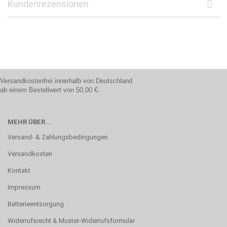
Kundenrezensionen
Versandkostenfrei innerhalb von Deutschland
ab einem Bestellwert von 50,00 €.
MEHR ÜBER...
Versand- & Zahlungsbedingungen
Versandkosten
Kontakt
Impressum
Batterieentsorgung
Widerrufsrecht & Muster-Widerrufsformular