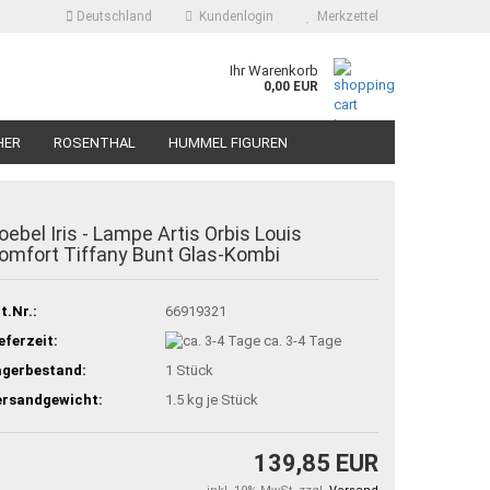
Deutschland
Kundenlogin
Merkzettel
Ihr Warenkorb
0,00 EUR
HER
ROSENTHAL
HUMMEL FIGUREN
oebel Iris - Lampe Artis Orbis Louis
omfort Tiffany Bunt Glas-Kombi
t.Nr.:
66919321
eferzeit:
ca. 3-4 Tage
agerbestand:
1
Stück
ersandgewicht:
1.5
kg je Stück
139,85 EUR