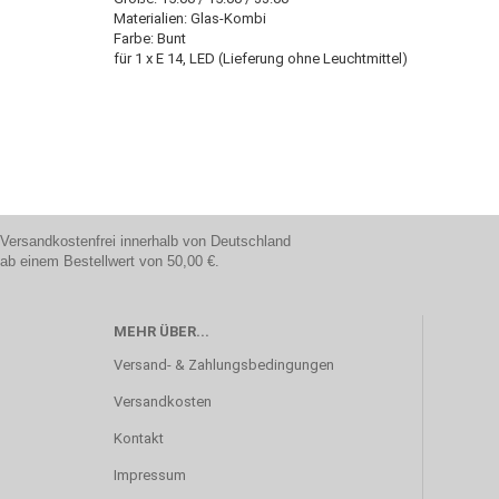
Materialien: Glas-Kombi
Farbe: Bunt
für 1 x E 14, LED (Lieferung ohne Leuchtmittel)
Versandkostenfrei innerhalb von Deutschland
ab einem Bestellwert von 50,00 €.
MEHR ÜBER...
Versand- & Zahlungsbedingungen
Versandkosten
Kontakt
Impressum