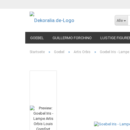
Alle
GOEBEL
GUILLERMO FORCHINO
LUSTIGE FIGURE
»
»
»
Startseite
Goebel
Artis Orbis
Goebel Iris - Lamp