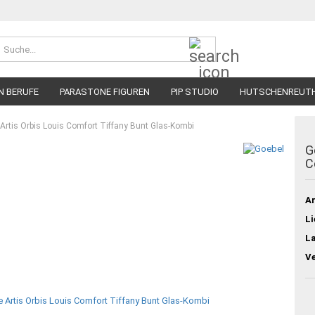
Suche...
N BERUFE
PARASTONE FIGUREN
PIP STUDIO
HUTSCHENREUT
e Artis Orbis Louis Comfort Tiffany Bunt Glas-Kombi
G
C
Ar
Li
L
V