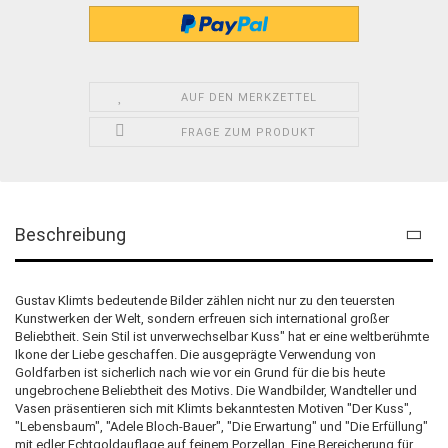
AUF DEN MERKZETTEL
FRAGE ZUM PRODUKT
Beschreibung
Gustav Klimts bedeutende Bilder zählen nicht nur zu den teuersten
Kunstwerken der Welt, sondern erfreuen sich international großer
Beliebtheit. Sein Stil ist unverwechselbar Kuss" hat er eine weltberühmte
Ikone der Liebe geschaffen. Die ausgeprägte Verwendung von
Goldfarben ist sicherlich nach wie vor ein Grund für die bis heute
ungebrochene Beliebtheit des Motivs. Die Wandbilder, Wandteller und
Vasen präsentieren sich mit Klimts bekanntesten Motiven "Der Kuss",
"Lebensbaum", "Adele Bloch-Bauer", "Die Erwartung" und "Die Erfüllung"
mit edler Echtgoldauflage auf feinem Porzellan. Eine Bereicherung für