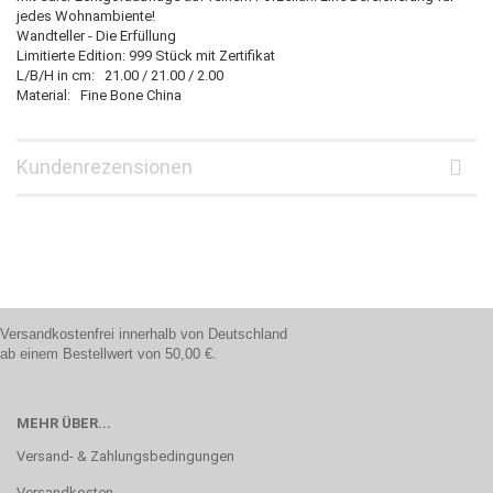
jedes Wohnambiente!
Wandteller - Die Erfüllung
Limitierte Edition: 999 Stück mit Zertifikat
L/B/H in cm: 21.00 / 21.00 / 2.00
Material: Fine Bone China
Kundenrezensionen
Versandkostenfrei innerhalb von Deutschland
ab einem Bestellwert von 50,00 €.
MEHR ÜBER...
Versand- & Zahlungsbedingungen
Versandkosten