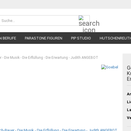
Suche...
N BERUFE
PARASTONE FIGUREN
PIP STUDIO
HUTSCHENREUT
r - Die Musik - Die Erflüllung - Die Erwartung - Judith ANGEBOT
G
K
E
Ar
Li
L
V