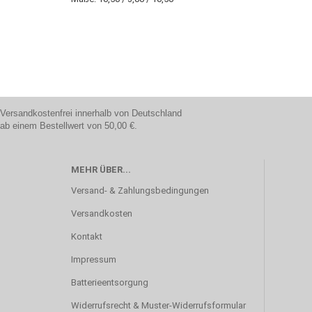
Versandkostenfrei innerhalb von Deutschland
ab einem Bestellwert von 50,00 €.
MEHR ÜBER...
Versand- & Zahlungsbedingungen
Versandkosten
Kontakt
Impressum
Batterieentsorgung
Widerrufsrecht & Muster-Widerrufsformular