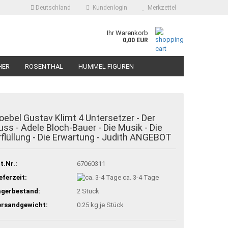
Deutschland
Kundenlogin
Merkzettel
Ihr Warenkorb
0,00 EUR
HER
ROSENTHAL
HUMMEL FIGUREN
oebel Gustav Klimt 4 Untersetzer - Der
uss - Adele Bloch-Bauer - Die Musik - Die
rflüllung - Die Erwartung - Judith ANGEBOT
t.Nr.:
67060311
eferzeit:
ca. 3-4 Tage
agerbestand:
2
Stück
ersandgewicht:
0.25
kg je Stück