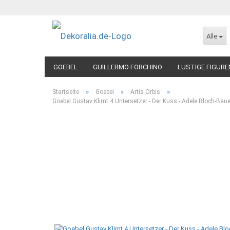
Alle
GOEBEL
GUILLERMO FORCHINO
LUSTIGE FIGURE
»
»
»
Startseite
Goebel
Artis Orbis
Goebel Gustav Klimt 4 Untersetzer - Der Kuss - Adele Bloch-Baue