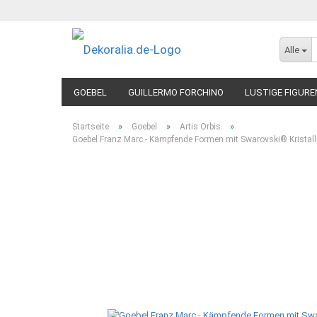
Alle
GOEBEL
GUILLERMO FORCHINO
LUSTIGE FIGURE
»
»
»
Startseite
Goebel
Artis Orbis
Goebel Franz Marc - Kämpfende Formen mit Swarovski® Kristall