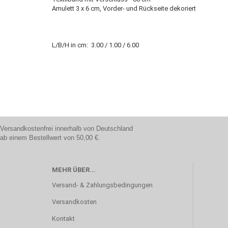
Amulett 3 x 6 cm, Vorder- und Rückseite dekoriert
L/B/H in cm: 3.00 / 1.00 / 6.00
Versandkostenfrei innerhalb von Deutschland
ab einem Bestellwert von 50,00 €.
MEHR ÜBER...
Versand- & Zahlungsbedingungen
Versandkosten
Kontakt