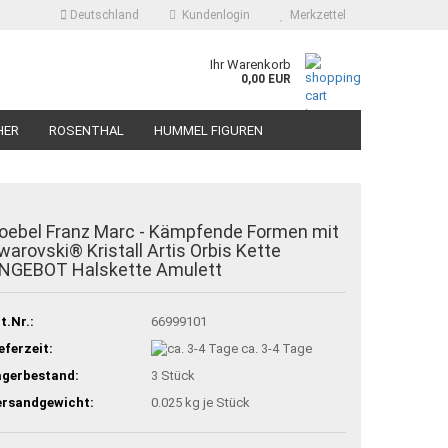
Deutschland
Kundenlogin
Merkzettel
Ihr Warenkorb
0,00 EUR
HER
ROSENTHAL
HUMMEL FIGUREN
oebel Franz Marc - Kämpfende Formen mit
warovski® Kristall Artis Orbis Kette
NGEBOT Halskette Amulett
t.Nr.:
66999101
eferzeit:
ca. 3-4 Tage
agerbestand:
3
Stück
ersandgewicht:
0.025
kg je Stück