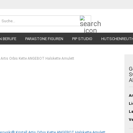
Suche...
N BERUFE
PARASTONE FIGUREN
PIP STUDIO
HUTSCHENREUT
 Artis Orbis Kette ANGEBOT Halskette Amulett
G
S
A
Ar
Li
L
V