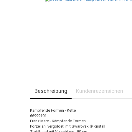
Beschreibung
Kundenrezensionen
Kämpfende Formen - Kette
66999101
Franz Marc - Kämpfende Formen
Porzellan, vergoldet, mit Swarovski® Kristall
Textilband mit Verschluss - 80 cm