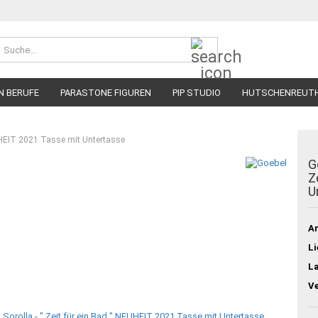
Suche...
N BERUFE
PARASTONE FIGUREN
PIP STUDIO
HUTSCHENREUT
EUHEIT 2021 Tasse mit Untertasse
G
Z
U
Ar
Li
L
V