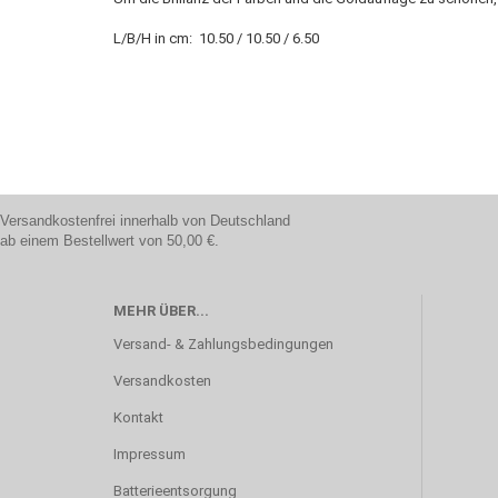
L/B/H in cm: 10.50 / 10.50 / 6.50
Versandkostenfrei innerhalb von Deutschland
ab einem Bestellwert von 50,00 €.
MEHR ÜBER...
Versand- & Zahlungsbedingungen
Versandkosten
Kontakt
Impressum
Batterieentsorgung