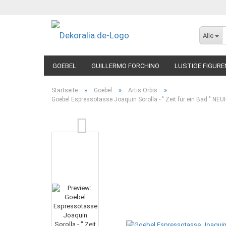
Alle
GOEBEL
GUILLERMO FORCHINO
LUSTIGE FIGURE
»
»
»
Startseite
Goebel
Artis Orbis
Goebel Espressotasse Joaquin Sorolla - " Zeit für ein Bad " N