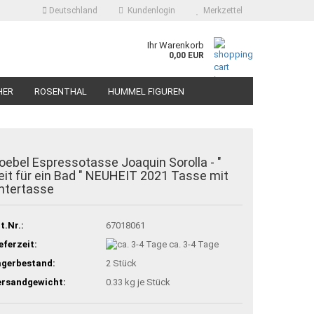
Deutschland
Kundenlogin
Merkzettel
Ihr Warenkorb
0,00 EUR
HER
ROSENTHAL
HUMMEL FIGUREN
oebel Espressotasse Joaquin Sorolla - "
eit für ein Bad " NEUHEIT 2021 Tasse mit
ntertasse
t.Nr.:
67018061
eferzeit:
ca. 3-4 Tage
agerbestand:
2
Stück
ersandgewicht:
0.33
kg je Stück