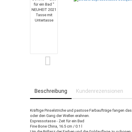
Beschreibung
Kundenrezensionen
Kräftige Pinselstriche und pastose Farbaufträge fangen d
oder den Gang der Wellen erahnen.
Espressotasse - Zeit für ein Bad
Fine Bone China, 16.5 cm / 0.1 l
Um die Brillanz der Farben und die Goldauflage zu schonen