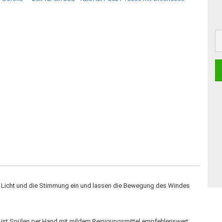
as Licht und die Stimmung ein und lassen die Bewegung des Windes
, ist Spülen per Hand mit mildem Reinigungsmittel empfehlenswert.