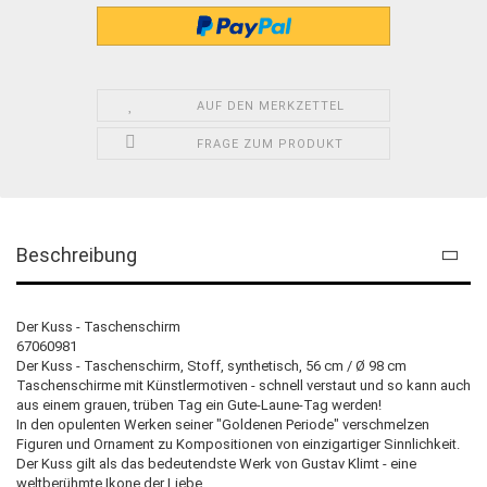
AUF DEN MERKZETTEL
FRAGE ZUM PRODUKT
Beschreibung
Der Kuss - Taschenschirm
67060981
Der Kuss - Taschenschirm, Stoff, synthetisch, 56 cm / Ø 98 cm
Taschenschirme mit Künstlermotiven - schnell verstaut und so kann auch
aus einem grauen, trüben Tag ein Gute-Laune-Tag werden!
In den opulenten Werken seiner "Goldenen Periode" verschmelzen
Figuren und Ornament zu Kompositionen von einzigartiger Sinnlichkeit.
Der Kuss gilt als das bedeutendste Werk von Gustav Klimt - eine
weltberühmte Ikone der Liebe.