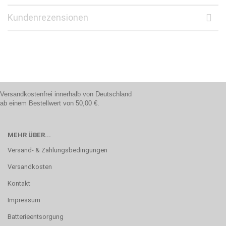
Kundenrezensionen
Versandkostenfrei innerhalb von Deutschland
ab einem Bestellwert von 50,00 €.
MEHR ÜBER...
Versand- & Zahlungsbedingungen
Versandkosten
Kontakt
Impressum
Batterieentsorgung