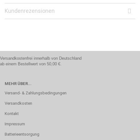
Kundenrezensionen
Versandkostenfrei innerhalb von Deutschland
ab einem Bestellwert von 50,00 €.
MEHR ÜBER...
Versand- & Zahlungsbedingungen
Versandkosten
Kontakt
Impressum
Batterieentsorgung