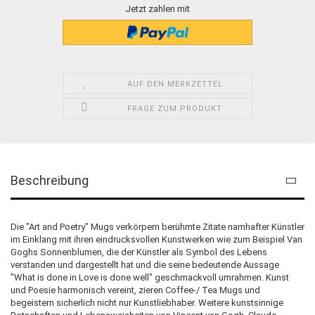
Jetzt zahlen mit
AUF DEN MERKZETTEL
FRAGE ZUM PRODUKT
Beschreibung
Die "Art and Poetry" Mugs verkörpern berühmte Zitate namhafter Künstler
im Einklang mit ihren eindrucksvollen Kunstwerken wie zum Beispiel Van
Goghs Sonnenblumen, die der Künstler als Symbol des Lebens
verstanden und dargestellt hat und die seine bedeutende Aussage
"What is done in Love is done well" geschmackvoll umrahmen. Kunst
und Poesie harmonisch vereint, zieren Coffee-/ Tea Mugs und
begeistern sicherlich nicht nur Kunstliebhaber. Weitere kunstsinnige