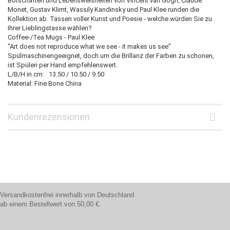
Botschaften und Lebensweisheiten von Vincent van Gogh, Claude
Monet, Gustav Klimt, Wassily Kandinsky und Paul Klee runden die
Kollektion ab. Tassen voller Kunst und Poesie - welche würden Sie zu
Ihrer Lieblingstasse wählen?
Coffee-/Tea Mugs - Paul Klee
"Art does not reproduce what we see - it makes us see"
Spülmaschinengeeignet, doch um die Brillanz der Farben zu schonen,
ist Spülen per Hand empfehlenswert.
L/B/H in cm: 13.50 / 10.50 / 9.50
Material: Fine Bone China
Kundenrezensionen
Versandkostenfrei innerhalb von Deutschland
ab einem Bestellwert von 50,00 €.