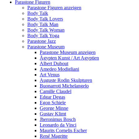
Parastone Figuren
Parastone Figuren anzeigen
Body Talk
Body Talk Lovers
Body Talk Man
Body Talk Woman
Body Talk Yoga
Parastone Jazz
Parastone Museum
Parastone Museum anzeigen
Ägypten Kunst / Art Agyptien
Albert Dubout
Amedeo Modigliani
Art Venus
Auguste Rodin Skulpturen
Buonarroti Michelangelo
Camille Claudel
Edgar Degas
Egon Schiele
George Minne
Gustav Klimt
Jheronimus Bosch
Leonardo da Vinci
Maurits Cornelis Escher
René Magritte