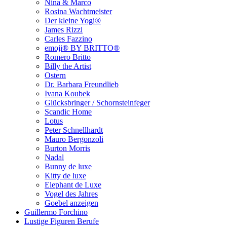
Nina & Marco
Rosina Wachtmeister
Der kleine Yogi®
James Rizzi
Carles Fazzino
emoji® BY BRITTO®
Romero Britto
Billy the Artist
Ostern
Dr. Barbara Freundlieb
Ivana Koubek
Glücksbringer / Schornsteinfeger
Scandic Home
Lotus
Peter Schnellhardt
Mauro Bergonzoli
Burton Morris
Nadal
Bunny de luxe
Kitty de luxe
Elephant de Luxe
Vogel des Jahres
Goebel anzeigen
Guillermo Forchino
Lustige Figuren Berufe