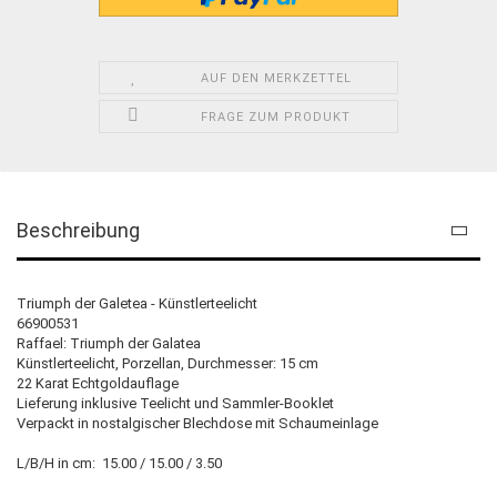
AUF DEN MERKZETTEL
FRAGE ZUM PRODUKT
Beschreibung
Triumph der Galetea - Künstlerteelicht
66900531
Raffael: Triumph der Galatea
Künstlerteelicht, Porzellan, Durchmesser: 15 cm
22 Karat Echtgoldauflage
Lieferung inklusive Teelicht und Sammler-Booklet
Verpackt in nostalgischer Blechdose mit Schaumeinlage
L/B/H in cm: 15.00 / 15.00 / 3.50