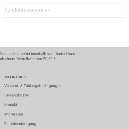
Kundenrezensionen
Versandkostenfrei innerhalb von Deutschland
ab einem Bestellwert von 50,00 €.
MEHR ÜBER...
Versand- & Zahlungsbedingungen
Versandkosten
Kontakt
Impressum
Batterieentsorgung