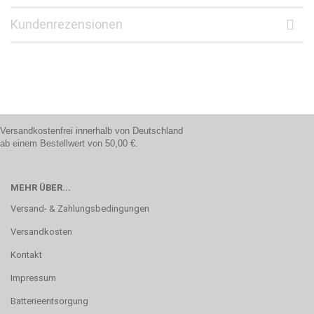
Kundenrezensionen
Versandkostenfrei innerhalb von Deutschland
ab einem Bestellwert von 50,00 €.
MEHR ÜBER...
Versand- & Zahlungsbedingungen
Versandkosten
Kontakt
Impressum
Batterieentsorgung