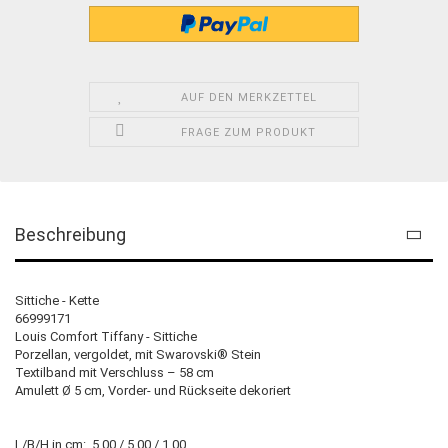
AUF DEN MERKZETTEL
FRAGE ZUM PRODUKT
Beschreibung
Sittiche - Kette
66999171
Louis Comfort Tiffany - Sittiche
Porzellan, vergoldet, mit Swarovski® Stein
Textilband mit Verschluss – 58 cm
Amulett Ø 5 cm, Vorder- und Rückseite dekoriert
L/B/H in cm: 5.00 / 5.00 / 1.00