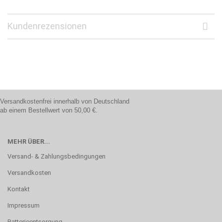
Kundenrezensionen
Versandkostenfrei innerhalb von Deutschland
ab einem Bestellwert von 50,00 €.
MEHR ÜBER...
Versand- & Zahlungsbedingungen
Versandkosten
Kontakt
Impressum
Batterieentsorgung