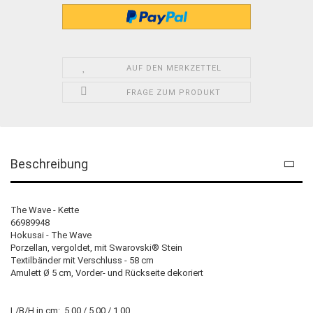
AUF DEN MERKZETTEL
FRAGE ZUM PRODUKT
Beschreibung
The Wave - Kette
66989948
Hokusai - The Wave
Porzellan, vergoldet, mit Swarovski® Stein
Textilbänder mit Verschluss - 58 cm
Amulett Ø 5 cm, Vorder- und Rückseite dekoriert
L/B/H in cm: 5.00 / 5.00 / 1.00