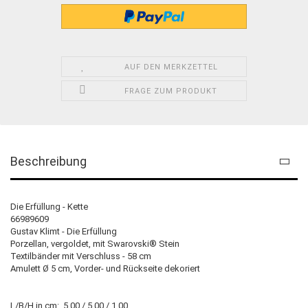
AUF DEN MERKZETTEL
FRAGE ZUM PRODUKT
Beschreibung
Die Erfüllung - Kette
66989609
Gustav Klimt - Die Erfüllung
Porzellan, vergoldet, mit Swarovski® Stein
Textilbänder mit Verschluss - 58 cm
Amulett Ø 5 cm, Vorder- und Rückseite dekoriert
L/B/H in cm: 5.00 / 5.00 / 1.00