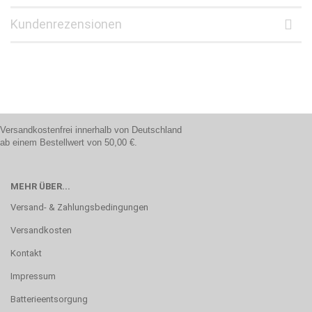
Kundenrezensionen
Versandkostenfrei innerhalb von Deutschland
ab einem Bestellwert von 50,00 €.
MEHR ÜBER...
Versand- & Zahlungsbedingungen
Versandkosten
Kontakt
Impressum
Batterieentsorgung