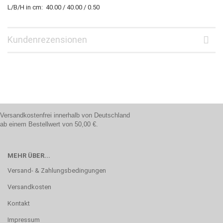
L/B/H in cm: 40.00 / 40.00 / 0.50
Kundenrezensionen
Versandkostenfrei innerhalb von Deutschland
ab einem Bestellwert von 50,00 €.
MEHR ÜBER...
Versand- & Zahlungsbedingungen
Versandkosten
Kontakt
Impressum