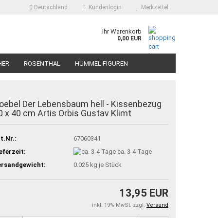
Deutschland
Kundenlogin
Merkzettel
Ihr Warenkorb
0,00 EUR
HER
ROSENTHAL
HUMMEL FIGUREN
oebel Der Lebensbaum hell - Kissenbezug
0 x 40 cm Artis Orbis Gustav Klimt
t.Nr.:
67060341
eferzeit:
ca. 3-4 Tage
ersandgewicht:
0.025
kg je Stück
13,95 EUR
inkl. 19% MwSt. zzgl.
Versand