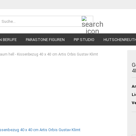
Suche...
N BERUFE
PARASTONE FIGUREN
PIP STUDIO
HUTSCHENREUT
aum hell - Kissenbezug 40 x 40 cm Artis Orbis Gustav Klimt
G
4
Ar
Li
V