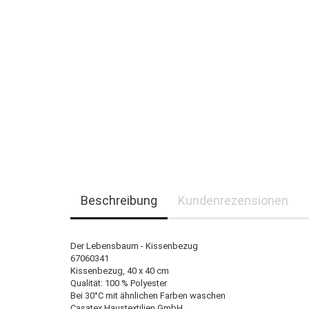
Beschreibung
Kundenrezensionen
Der Lebensbaum - Kissenbezug
67060341
Kissenbezug, 40 x 40 cm
Qualität: 100 % Polyester
Bei 30°C mit ähnlichen Farben waschen
Casatex Haustextilien GmbH