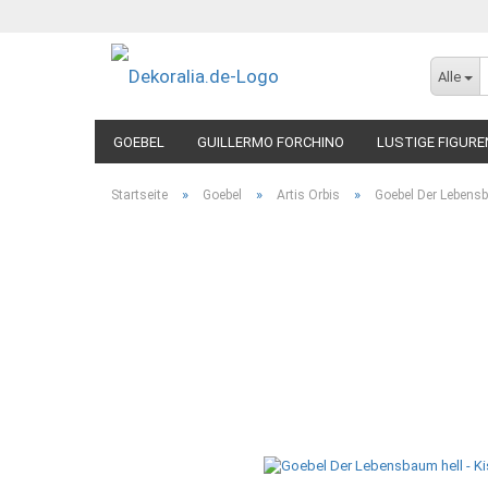
Alle
GOEBEL
GUILLERMO FORCHINO
LUSTIGE FIGURE
»
»
»
Startseite
Goebel
Artis Orbis
Goebel Der Lebensb