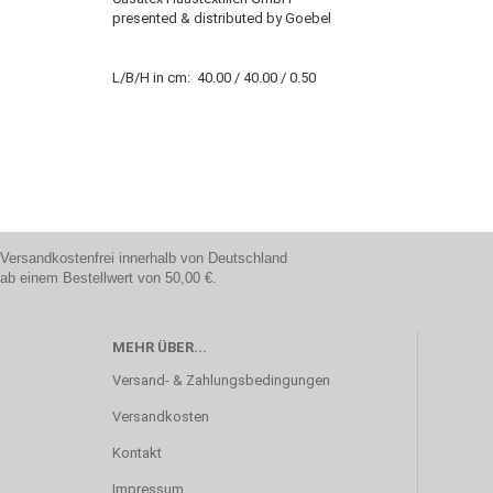
presented & distributed by Goebel
L/B/H in cm: 40.00 / 40.00 / 0.50
Versandkostenfrei innerhalb von Deutschland
ab einem Bestellwert von 50,00 €.
MEHR ÜBER...
Versand- & Zahlungsbedingungen
Versandkosten
Kontakt
Impressum