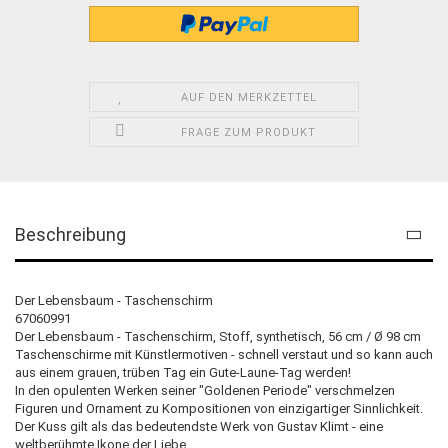
AUF DEN MERKZETTEL
FRAGE ZUM PRODUKT
Beschreibung
Der Lebensbaum - Taschenschirm
67060991
Der Lebensbaum - Taschenschirm, Stoff, synthetisch, 56 cm / Ø 98 cm
Taschenschirme mit Künstlermotiven - schnell verstaut und so kann auch
aus einem grauen, trüben Tag ein Gute-Laune-Tag werden!
In den opulenten Werken seiner "Goldenen Periode" verschmelzen
Figuren und Ornament zu Kompositionen von einzigartiger Sinnlichkeit.
Der Kuss gilt als das bedeutendste Werk von Gustav Klimt - eine
weltberühmte Ikone der Liebe.