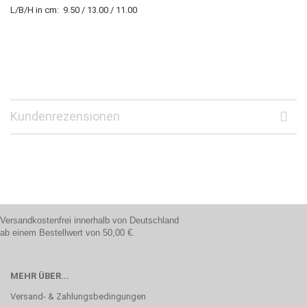
L/B/H in cm:
9.50 / 13.00 / 11.00
Kundenrezensionen
Versandkostenfrei innerhalb von Deutschland
ab einem Bestellwert von 50,00 €.
MEHR ÜBER...
Versand- & Zahlungsbedingungen