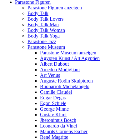
Parastone Figuren
Parastone Figuren anzeigen
Body Talk
Body Talk Lovers
Body Talk Man
Body Talk Woman
Body Talk Yoga
Parastone Jazz
Parastone Museum
Parastone Museum anzeigen
Ägypten Kunst / Art Agyptien
Albert Dubout
Amedeo Modigliani
Art Venus
Auguste Rodin Skulpturen
Buonarroti Michelangelo
Camille Claudel
Edgar Degas
Egon Schiele
George Minne
Gustav Klimt
Jheronimus Bosch
Leonardo da Vinci
Maurits Cornelis Escher
René Magritte