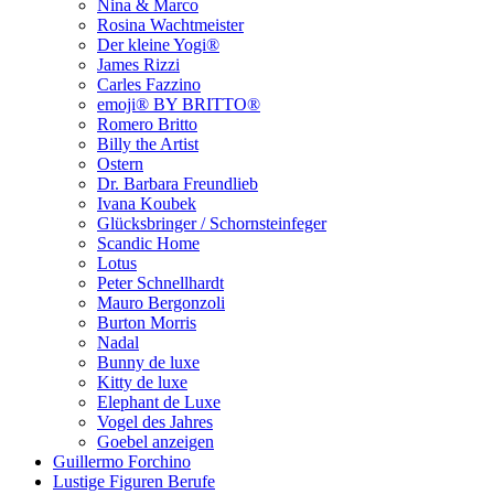
Nina & Marco
Rosina Wachtmeister
Der kleine Yogi®
James Rizzi
Carles Fazzino
emoji® BY BRITTO®
Romero Britto
Billy the Artist
Ostern
Dr. Barbara Freundlieb
Ivana Koubek
Glücksbringer / Schornsteinfeger
Scandic Home
Lotus
Peter Schnellhardt
Mauro Bergonzoli
Burton Morris
Nadal
Bunny de luxe
Kitty de luxe
Elephant de Luxe
Vogel des Jahres
Goebel anzeigen
Guillermo Forchino
Lustige Figuren Berufe