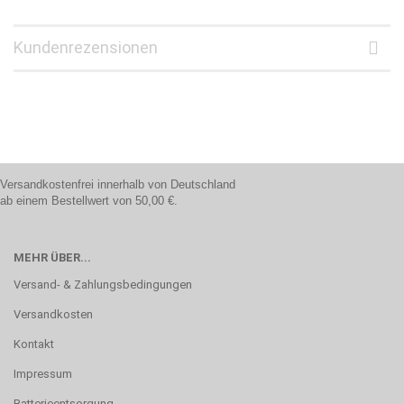
Kundenrezensionen
Versandkostenfrei innerhalb von Deutschland
ab einem Bestellwert von 50,00 €.
MEHR ÜBER...
Versand- & Zahlungsbedingungen
Versandkosten
Kontakt
Impressum
Batterieentsorgung