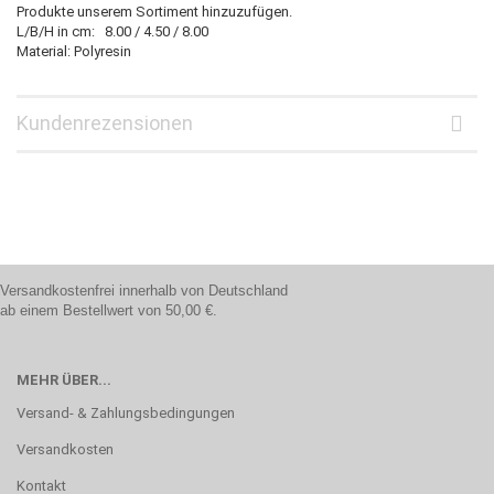
Produkte unserem Sortiment hinzuzufügen.
L/B/H in cm: 8.00 / 4.50 / 8.00
Material: Polyresin
Kundenrezensionen
Versandkostenfrei innerhalb von Deutschland
ab einem Bestellwert von 50,00 €.
MEHR ÜBER...
Versand- & Zahlungsbedingungen
Versandkosten
Kontakt