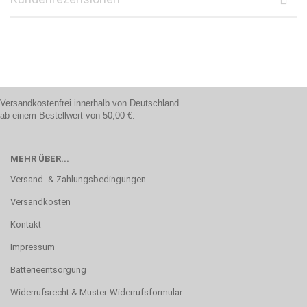
Versandkostenfrei innerhalb von Deutschland
ab einem Bestellwert von 50,00 €.
MEHR ÜBER...
Versand- & Zahlungsbedingungen
Versandkosten
Kontakt
Impressum
Batterieentsorgung
Widerrufsrecht & Muster-Widerrufsformular